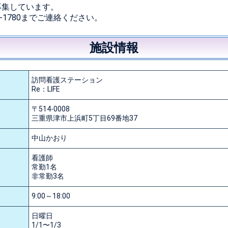
募集しています。
1-1780までご連絡ください。
施設情報
訪問看護ステーション
Re：LIFE
〒514-0008
三重県津市上浜町5丁目69番地37
中山かおり
看護師
常勤1名
非常勤3名
9:00～18:00
日曜日
1/1〜1/3